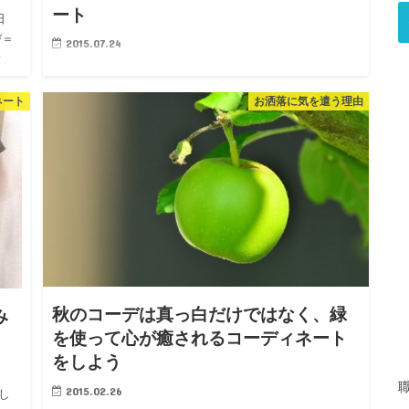
ート
日
び＝
2015.07.24
は、
今回はフリーランスの方がビジネスの打ち合わせでも使
ィ
える、カジュアルですが、清潔感あるコーディネートを
ネート
お洒落に気を遣う理由
ご紹介します。 今回も素敵なクライアントさんが登場し
ます。埼玉在住で飲み友達になったリピーターのNさんで
す。 &nbsp…
秋のコーデは真っ白だけではなく、緑
み
を使って心が癒されるコーディネート
をしよう
2015.02.26
し