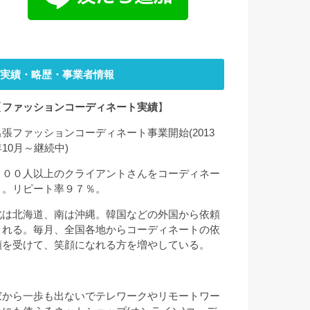
実績・略歴・事業者情報
【
ファッションコーディネート実績
】
出張ファッションコーディネート事業開始(2013
年10月～継続中)
２００人以上のクライアントさんをコーディネー
ト。リピート率９７％。
北は北海道、南は沖縄。韓国などの外国から依頼
される。毎月、全国各地からコーディネートの依
頼を受けて、笑顔になれる方を増やしている。
家から一歩も出ないでテレワークやリモートワー