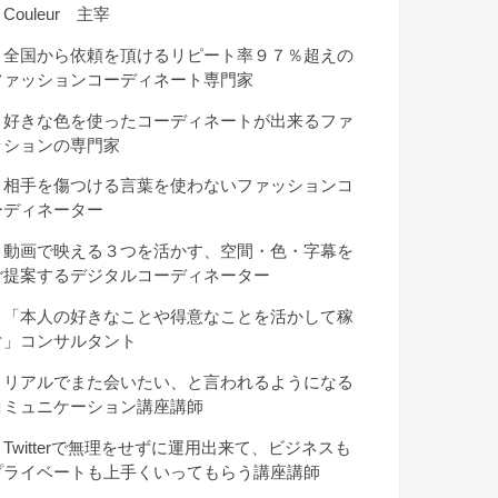
Couleur 主宰
・全国から依頼を頂けるリピート率９７％超えの
ファッションコーディネート専門家
・好きな色を使ったコーディネートが出来るファ
ッションの専門家
・相手を傷つける言葉を使わないファッションコ
ーディネーター
・動画で映える３つを活かす、空間・色・字幕を
ご提案するデジタルコーディネーター
・「本人の好きなことや得意なことを活かして稼
ぐ」コンサルタント
・リアルでまた会いたい、と言われるようになる
コミュニケーション講座講師
・Twitterで無理をせずに運用出来て、ビジネスも
プライベートも上手くいってもらう講座講師