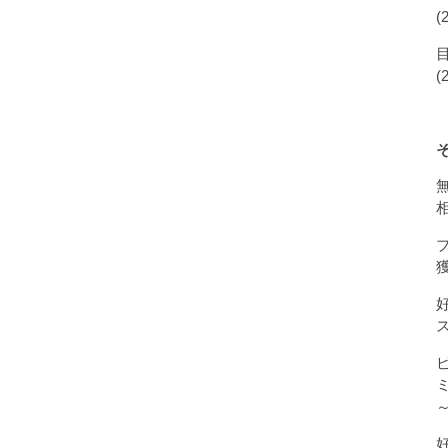
(
(
獲