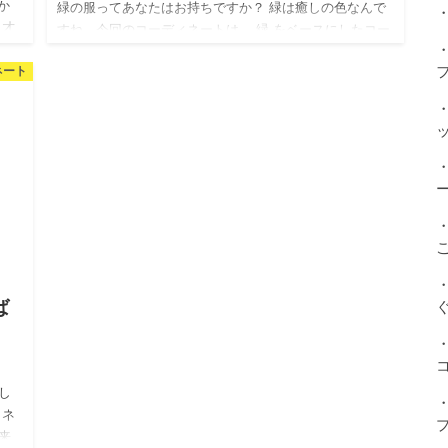
か
緑の服ってあなたはお持ちですか？ 緑は癒しの色なんで
・
２才
すね。今回のコーディネートは、 緑 をベースにしたコー
。
ディネートのご紹介。 心が癒される緑のアイテムを使
ネート
ったコーディネート 緑をベースにした…
ば
し
ィネ
来