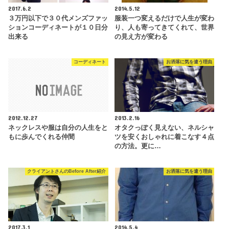
2017.6.2
2014.5.12
３万円以下で３０代メンズファッ
服装一つ変えるだけで人生が変わ
ションコーディネートが１０日分
り、人も寄ってきてくれて、世界
出来る
の見え方が変わる
コーディネート
お洒落に気を遣う理由
2012.12.27
2013.2.16
ネックレスや服は自分の人生をと
オタクっぽく見えない、ネルシャ
もに歩んでくれる仲間
ツを安くおしゃれに着こなす４点
の方法。更に…
クライアントさんのBefore After紹介
お洒落に気を遣う理由
2017.3.1
2014.5.4