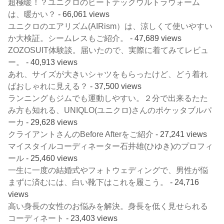
超極暖！？ユニクロのヒートテックウルトラウォーム
は、暖かい？
- 66,061 views
ユニクロのエアリズム(AIRism）は、涼しくて使いやすい
か大検証。シームレスもご紹介。
- 47,689 views
ZOZOSUIT体験談。届いたので、実際に着てみてレビュ
ー。
- 40,913 views
あれ、サイズが大きいシャツをもらったけど、どう着れ
ばおしゃれに見える？
- 37,500 views
ランニングもジムでも運動しやすい。２分で出来るたた
み方も知れる、UNIQLO(ユニクロ)さんのポケッタブルパ
ーカ
- 29,628 views
クライアントさんのBefore Afterをご紹介
- 27,241 views
マイスタイルコーディネーター石井雄(ひゆき)のプロフィ
ール
- 25,460 views
一生に一度の結婚式やフォトウェディングで、男性が悩
まずに済むには、白い靴下はこれを履こう。
- 24,716
views
高い身長の女性のお悩みを解決。身長を低く見せられる
コーディネート
- 23,403 views