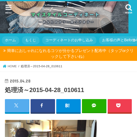
menu
search
ホーム
もくじ
コーディネートのお申し込み
お客様の声とBefore Af
簡単におしゃれになれるコツが分かるプレゼント配布中（タップorクリ
ックして下さいね）
HOME
処理済～2015-04-28_010611
2015.04.28
処理済～2015-04-28_010611