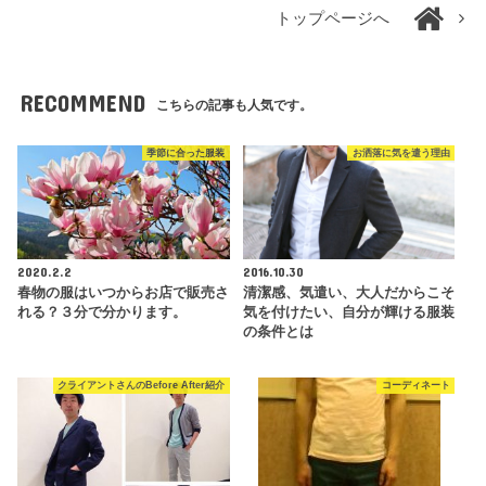
トップページへ
RECOMMEND
こちらの記事も人気です。
季節に合った服装
お洒落に気を遣う理由
2020.2.2
2016.10.30
春物の服はいつからお店で販売さ
清潔感、気遣い、大人だからこそ
れる？３分で分かります。
気を付けたい、自分が輝ける服装
の条件とは
クライアントさんのBefore After紹介
コーディネート