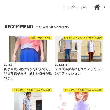
トップページへ
RECOMMEND
こちらの記事も人気です。
出張コーディネート
クライアントさんのBefore After紹介
2014.7.7
2022.5.21
あまり買い物に行かない人でも、
２０代経営者におススメしたいメ
非日常感があり、新しい自分が見
ンズファッション
つかる
クライアントさんのBefore After紹介
クライアントさんのBefore After紹介