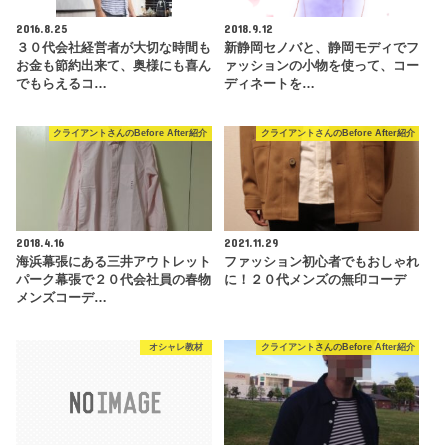
2016.8.25
2018.9.12
３０代会社経営者が大切な時間も
新静岡セノバと、静岡モディでフ
お金も節約出来て、奥様にも喜ん
ァッションの小物を使って、コー
でもらえるコ…
ディネートを…
クライアントさんのBefore After紹介
クライアントさんのBefore After紹介
2018.4.16
2021.11.29
海浜幕張にある三井アウトレット
ファッション初心者でもおしゃれ
パーク幕張で２０代会社員の春物
に！２０代メンズの無印コーデ
メンズコーデ…
オシャレ教材
クライアントさんのBefore After紹介