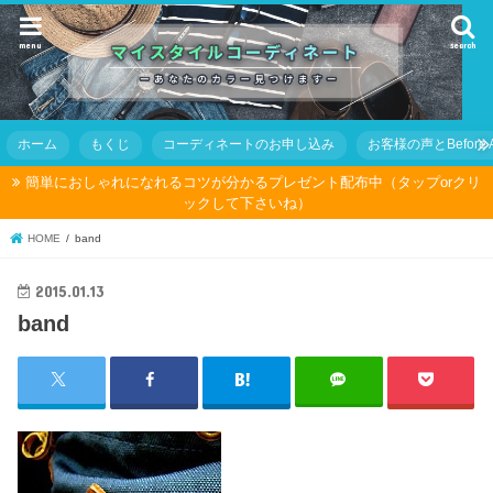
menu
search
ホーム
もくじ
コーディネートのお申し込み
お客様の声とBefore Af
簡単におしゃれになれるコツが分かるプレゼント配布中（タップorクリ
ックして下さいね）
HOME
band
2015.01.13
band