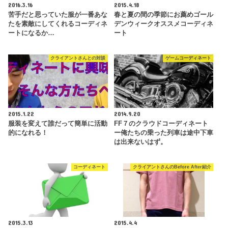
2016.3.16
2015.4.18
苦手だと思っていた服が一番あな
春と夏の間の季節にお薦めゴール
たを素敵にしてくれるコーディネ
デンウィークオススメコーディネ
ートになるか…
ート
クライアントさんとの対談
ゲームコーディネート
2015.1.22
2014.9.20
服装を変えて誰だって簡単に活動
FF７のクラウドコーディネート
的になれる！
ー俺たちの乗った列車は途中下車
は出来ないはず。
コーディネート
クライアントさんのBefore After紹介
2015.3.13
2015.4.4