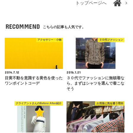
トップページへ
RECOMMEND
こちらの記事も人気です。
アクセサリー・小物
３０代ファッション
2014.7.12
2016.1.21
目黄不動を意識する黄色を使った
３０代でファッションに無頓着な
ワンポイントコーデ
ら、まずはシャツを選んで着こな
そう
クライアントさんのBefore After紹介
お洒落に気を遣う理由