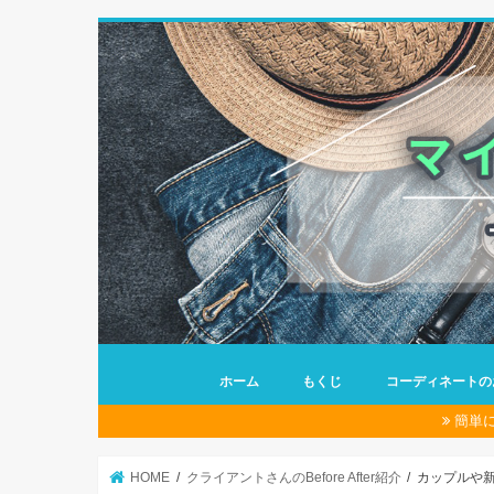
ホーム
もくじ
コーディネートの
簡単
HOME
クライアントさんのBefore After紹介
カップルや新