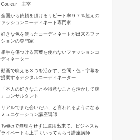
Couleur 主宰
・全国から依頼を頂けるリピート率９７％超えの
ファッションコーディネート専門家
・好きな色を使ったコーディネートが出来るファ
ッションの専門家
・相手を傷つける言葉を使わないファッションコ
ーディネーター
・動画で映える３つを活かす、空間・色・字幕を
ご提案するデジタルコーディネーター
・「本人の好きなことや得意なことを活かして稼
ぐ」コンサルタント
・リアルでまた会いたい、と言われるようになる
コミュニケーション講座講師
・Twitterで無理をせずに運用出来て、ビジネスも
プライベートも上手くいってもらう講座講師