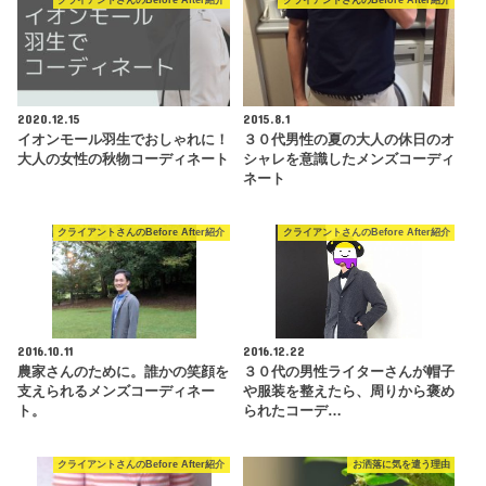
クライアントさんのBefore After紹介
クライアントさんのBefore After紹介
2020.12.15
2015.8.1
イオンモール羽生でおしゃれに！
３０代男性の夏の大人の休日のオ
大人の女性の秋物コーディネート
シャレを意識したメンズコーディ
ネート
クライアントさんのBefore After紹介
クライアントさんのBefore After紹介
2016.10.11
2016.12.22
農家さんのために。誰かの笑顔を
３０代の男性ライターさんが帽子
支えられるメンズコーディネー
や服装を整えたら、周りから褒め
ト。
られたコーデ…
クライアントさんのBefore After紹介
お洒落に気を遣う理由