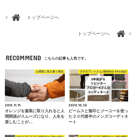
トップページへ
トップページへ
RECOMMEND
こちらの記事も人気です。
お洒落に気を遣う理由
クライアントさんのBefore After紹介
2012.11.19
2020.10.30
オレンジを服装に取り入れると人
ビームスと無印とジーユーを使っ
間関係がスムーズになり、人生を
た２０代後半のメンズコーディネ
楽しむことが…
ート