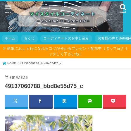
menu
search
ホーム
もくじ
コーディネートのお申し込み
お客様の声とBefore Af
簡単におしゃれになれるコツが分かるプレゼント配布中（タップorクリ
ックして下さいね）
HOME
49137060788_bbd8e55d75_c
2019.12.13
49137060788_bbd8e55d75_c