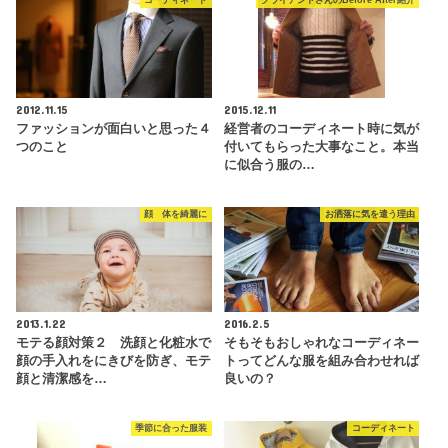
コーディネート
クライアントさんのBefore After紹介
2012.11.15
2015.12.11
ファッションが面白いと思った４
経営者のコーディネート時に気が
つのこと
付いてもらった大事なこと。本当
に似合う服の…
顔 体を綺麗に
お洒落に気を遣う理由
2013.1.22
2016.2.5
モテる顔対策２ 洗顔と化粧水で
そもそもおしゃれなコーディネー
顔の手入れをにきびを防ぎ、モテ
トってどんな服を組み合わせれば
顔と清潔感を…
良いの？
季節に合った服装
コーディネート