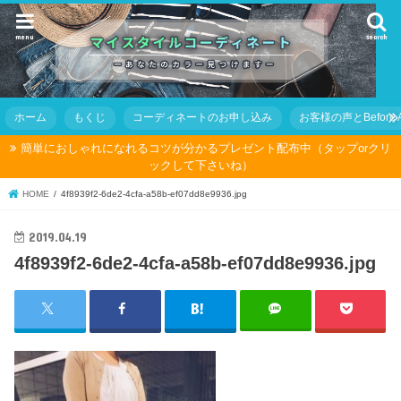
menu
search
ホーム
もくじ
コーディネートのお申し込み
お客様の声とBefore Af
簡単におしゃれになれるコツが分かるプレゼント配布中（タップorクリ
ックして下さいね）
HOME
4f8939f2-6de2-4cfa-a58b-ef07dd8e9936.jpg
2019.04.19
4f8939f2-6de2-4cfa-a58b-ef07dd8e9936.jpg