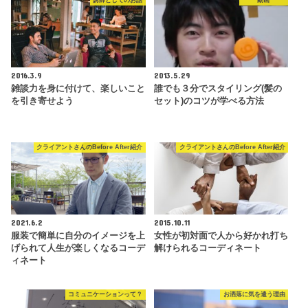
講師としてのお話
動画
2016.3.9
2013.5.29
雑談力を身に付けて、楽しいこと
誰でも３分でスタイリング(髪の
を引き寄せよう
セット)のコツが学べる方法
クライアントさんのBefore After紹介
クライアントさんのBefore After紹介
2021.6.2
2015.10.11
服装で簡単に自分のイメージを上
女性が初対面で人から好かれ打ち
げられて人生が楽しくなるコーデ
解けられるコーディネート
ィネート
コミュニケーションって？
お洒落に気を遣う理由