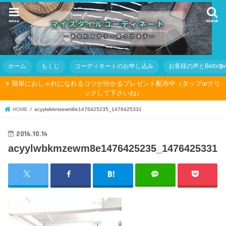
menu
search
ホーム
もくじ
コーディネートのお申し込み
お客様の声とBefore Af
簡単におしゃれになれるコツが分かるプレゼント配布中（タップorクリ
ックして下さいね）
HOME
acyylwbkmzewm8e1476425235_1476425331
2016.10.14
acyylwbkmzewm8e1476425235_1476425331