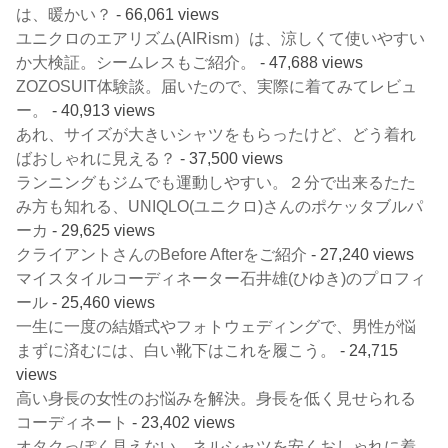
は、暖かい？
- 66,061 views
ユニクロのエアリズム(AIRism）は、涼しくて使いやすい
か大検証。シームレスもご紹介。
- 47,688 views
ZOZOSUIT体験談。届いたので、実際に着てみてレビュ
ー。
- 40,913 views
あれ、サイズが大きいシャツをもらったけど、どう着れ
ばおしゃれに見える？
- 37,500 views
ランニングもジムでも運動しやすい。２分で出来るたた
み方も知れる、UNIQLO(ユニクロ)さんのポケッタブルパ
ーカ
- 29,625 views
クライアントさんのBefore Afterをご紹介
- 27,240 views
マイスタイルコーディネーター石井雄(ひゆき)のプロフィ
ール
- 25,460 views
一生に一度の結婚式やフォトウェディングで、男性が悩
まずに済むには、白い靴下はこれを履こう。
- 24,715
views
高い身長の女性のお悩みを解決。身長を低く見せられる
コーディネート
- 23,402 views
オタクっぽく見えない、ネルシャツを安くおしゃれに着