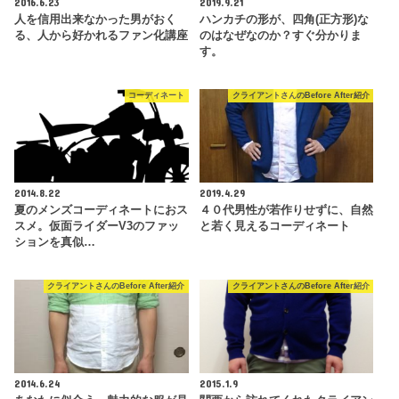
2016.6.23
2019.9.21
人を信用出来なかった男がおく
ハンカチの形が、四角(正方形)な
る、人から好かれるファン化講座
のはなぜなのか？すぐ分かりま
す。
コーディネート
クライアントさんのBefore After紹介
2014.8.22
2019.4.29
夏のメンズコーディネートにおス
４０代男性が若作りせずに、自然
スメ。仮面ライダーV3のファッ
と若く見えるコーディネート
ションを真似…
クライアントさんのBefore After紹介
クライアントさんのBefore After紹介
2014.6.24
2015.1.9