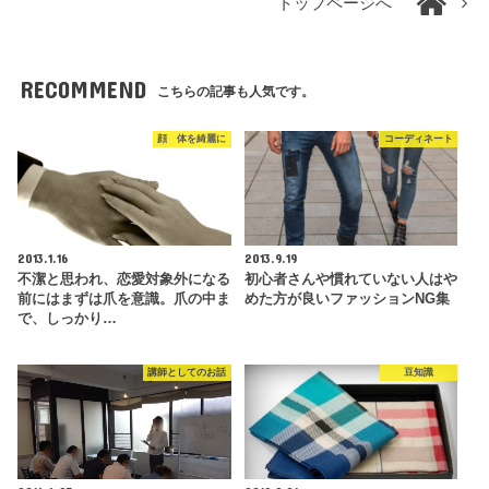
トップページへ
RECOMMEND
こちらの記事も人気です。
顔 体を綺麗に
コーディネート
2013.1.16
2013.9.19
不潔と思われ、恋愛対象外になる
初心者さんや慣れていない人はや
前にはまずは爪を意識。爪の中ま
めた方が良いファッションNG集
で、しっかり…
講師としてのお話
豆知識