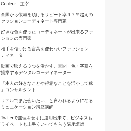
Couleur 主宰
・全国から依頼を頂けるリピート率９７％超えの
ファッションコーディネート専門家
・好きな色を使ったコーディネートが出来るファ
ッションの専門家
・相手を傷つける言葉を使わないファッションコ
ーディネーター
・動画で映える３つを活かす、空間・色・字幕を
ご提案するデジタルコーディネーター
・「本人の好きなことや得意なことを活かして稼
ぐ」コンサルタント
・リアルでまた会いたい、と言われるようになる
コミュニケーション講座講師
・Twitterで無理をせずに運用出来て、ビジネスも
プライベートも上手くいってもらう講座講師