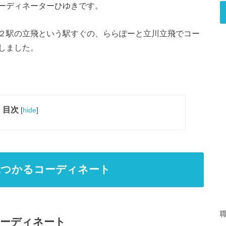
ーディネーターひゆきです。
２駅の立飛という駅すぐの、ららぽーと立川立飛でコー
しました。
目次
[
hide
]
見つかるコーディネート
コーディネート