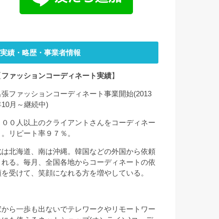
実績・略歴・事業者情報
【
ファッションコーディネート実績
】
出張ファッションコーディネート事業開始(2013
年10月～継続中)
２００人以上のクライアントさんをコーディネー
ト。リピート率９７％。
北は北海道、南は沖縄。韓国などの外国から依頼
される。毎月、全国各地からコーディネートの依
頼を受けて、笑顔になれる方を増やしている。
家から一歩も出ないでテレワークやリモートワー