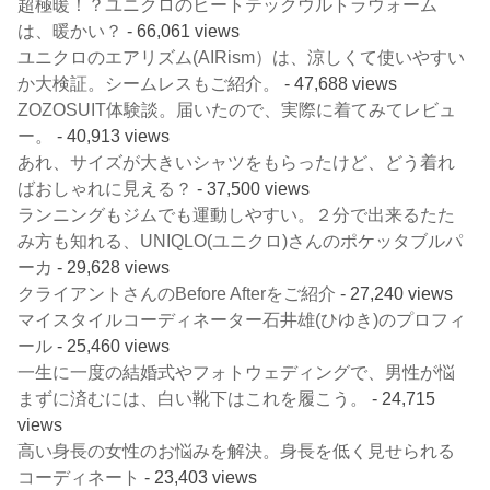
超極暖！？ユニクロのヒートテックウルトラウォーム
は、暖かい？
- 66,061 views
ユニクロのエアリズム(AIRism）は、涼しくて使いやすい
か大検証。シームレスもご紹介。
- 47,688 views
ZOZOSUIT体験談。届いたので、実際に着てみてレビュ
ー。
- 40,913 views
あれ、サイズが大きいシャツをもらったけど、どう着れ
ばおしゃれに見える？
- 37,500 views
ランニングもジムでも運動しやすい。２分で出来るたた
み方も知れる、UNIQLO(ユニクロ)さんのポケッタブルパ
ーカ
- 29,628 views
クライアントさんのBefore Afterをご紹介
- 27,240 views
マイスタイルコーディネーター石井雄(ひゆき)のプロフィ
ール
- 25,460 views
一生に一度の結婚式やフォトウェディングで、男性が悩
まずに済むには、白い靴下はこれを履こう。
- 24,715
views
高い身長の女性のお悩みを解決。身長を低く見せられる
コーディネート
- 23,403 views