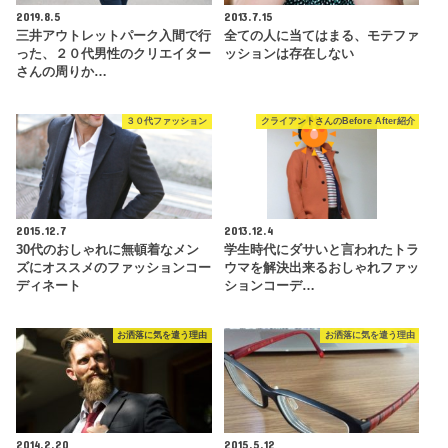
2019.8.5
2013.7.15
三井アウトレットパーク入間で行
全ての人に当てはまる、モテファ
った、２０代男性のクリエイター
ッションは存在しない
さんの周りか…
３０代ファッション
クライアントさんのBefore After紹介
2015.12.7
2013.12.4
30代のおしゃれに無頓着なメン
学生時代にダサいと言われたトラ
ズにオススメのファッションコー
ウマを解決出来るおしゃれファッ
ディネート
ションコーデ…
お洒落に気を遣う理由
お洒落に気を遣う理由
2014.2.20
2015.5.12