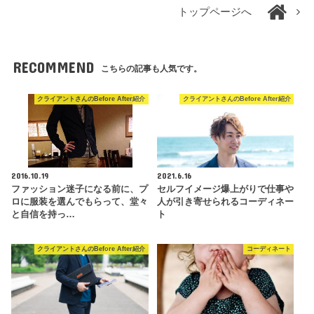
トップページへ
RECOMMEND
こちらの記事も人気です。
クライアントさんのBefore After紹介
クライアントさんのBefore After紹介
2016.10.19
2021.6.16
ファッション迷子になる前に、プ
セルフイメージ爆上がりで仕事や
ロに服装を選んでもらって、堂々
人が引き寄せられるコーディネー
と自信を持っ…
ト
クライアントさんのBefore After紹介
コーディネート