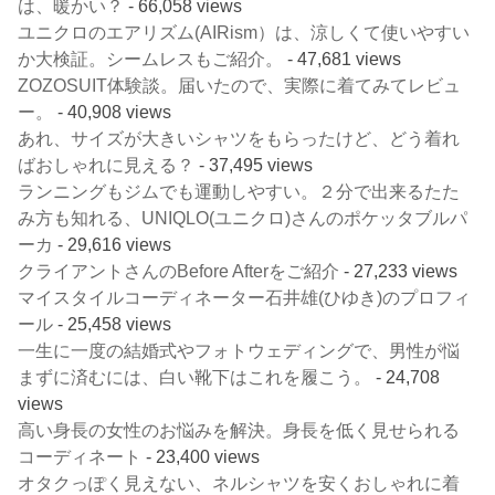
は、暖かい？
- 66,058 views
ユニクロのエアリズム(AIRism）は、涼しくて使いやすい
か大検証。シームレスもご紹介。
- 47,681 views
ZOZOSUIT体験談。届いたので、実際に着てみてレビュ
ー。
- 40,908 views
あれ、サイズが大きいシャツをもらったけど、どう着れ
ばおしゃれに見える？
- 37,495 views
ランニングもジムでも運動しやすい。２分で出来るたた
み方も知れる、UNIQLO(ユニクロ)さんのポケッタブルパ
ーカ
- 29,616 views
クライアントさんのBefore Afterをご紹介
- 27,233 views
マイスタイルコーディネーター石井雄(ひゆき)のプロフィ
ール
- 25,458 views
一生に一度の結婚式やフォトウェディングで、男性が悩
まずに済むには、白い靴下はこれを履こう。
- 24,708
views
高い身長の女性のお悩みを解決。身長を低く見せられる
コーディネート
- 23,400 views
オタクっぽく見えない、ネルシャツを安くおしゃれに着