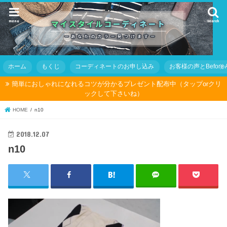
menu
search
ホーム
もくじ
コーディネートのお申し込み
お客様の声とBefore Af
簡単におしゃれになれるコツが分かるプレゼント配布中（タップorクリ
ックして下さいね）
HOME
n10
2018.12.07
n10