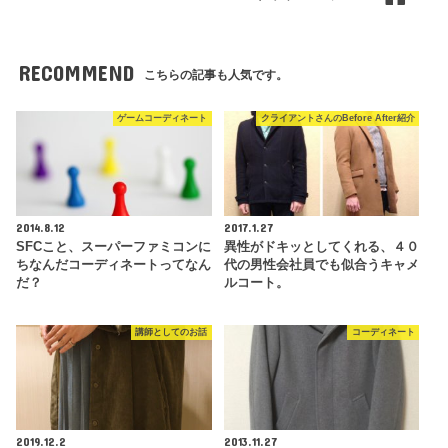
RECOMMEND
こちらの記事も人気です。
ゲームコーディネート
クライアントさんのBefore After紹介
2014.8.12
2017.1.27
SFCこと、スーパーファミコンに
異性がドキッとしてくれる、４０
ちなんだコーディネートってなん
代の男性会社員でも似合うキャメ
だ？
ルコート。
講師としてのお話
コーディネート
2019.12.2
2013.11.27