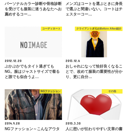
パーソナルカラー診断や骨格診断
メンズはコートを選ぶときに身長
を受けても服装に迷うあなたへお
で選ぶと間違いない。コートはチ
薦めするコー…
ェスターコー…
コーディネート
クライアントさんのBefore After紹介
2012.12.20
2013.12.6
ぶかぶかでもタイト過ぎても
おしゃれになって恰好良くなるこ
NG。服はジャストサイズで着る
とで、改めて服装の重要性が分か
と誰でも似合うよ…
り、更に自分…
NGファッション
その他
2014.9.28
2015.3.30
NGファッション～こんなアウタ
人に想いが伝わりやすい文章の書