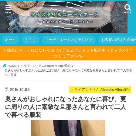
menu
search
ホーム
もくじ
コーディネートのお申し込み
お客様の声とBefore Af
簡単におしゃれになれるコツが分かるプレゼント配布中（タップorクリ
ックして下さいね）
HOME
クライアントさんのBefore After紹介
奥さんがおしゃれになったあなたに喜び、更に周りの人に素敵な旦那さんと言われて二人で喜
べる服装
2016.10.03
クライアントさんのBefore After紹介
奥さんがおしゃれになったあなたに喜び、更
に周りの人に素敵な旦那さんと言われて二人
で喜べる服装