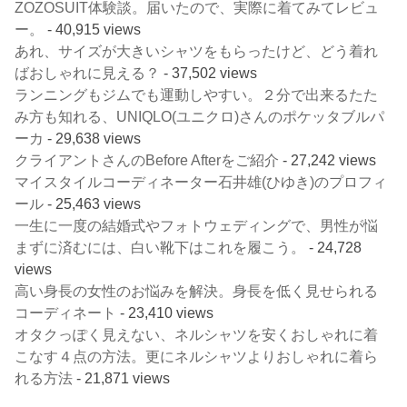
ZOZOSUIT体験談。届いたので、実際に着てみてレビュ
ー。
- 40,915 views
あれ、サイズが大きいシャツをもらったけど、どう着れ
ばおしゃれに見える？
- 37,502 views
ランニングもジムでも運動しやすい。２分で出来るたた
み方も知れる、UNIQLO(ユニクロ)さんのポケッタブルパ
ーカ
- 29,638 views
クライアントさんのBefore Afterをご紹介
- 27,242 views
マイスタイルコーディネーター石井雄(ひゆき)のプロフィ
ール
- 25,463 views
一生に一度の結婚式やフォトウェディングで、男性が悩
まずに済むには、白い靴下はこれを履こう。
- 24,728
views
高い身長の女性のお悩みを解決。身長を低く見せられる
コーディネート
- 23,410 views
オタクっぽく見えない、ネルシャツを安くおしゃれに着
こなす４点の方法。更にネルシャツよりおしゃれに着ら
れる方法
- 21,871 views