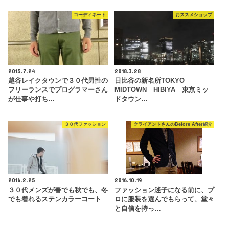
コーディネート
おススメショップ
2015.7.24
2018.3.28
越谷レイクタウンで３０代男性の
日比谷の新名所TOKYO
フリーランスでプログラマーさん
MIDTOWN HIBIYA 東京ミッ
が仕事や打ち…
ドタウン…
３０代ファッション
クライアントさんのBefore After紹介
2016.2.25
2016.10.19
３０代メンズが春でも秋でも、冬
ファッション迷子になる前に、プ
でも着れるステンカラーコート
ロに服装を選んでもらって、堂々
と自信を持っ…