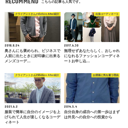
RECOMMEND
こちらの記事も人気です。
クライアントさんのBefore After紹介
出張コーディネート
2018.8.24
2017.6.30
奥さんにも褒められ、ビジネスで
無理せずあなたらしく、おしゃれ
人前に出たときに好印象に出来る
になれるファッションコーディネ
メンズコーデ…
ートお申し込…
クライアントさんのBefore After紹介
お洒落に気を遣う理由
2021.6.2
2014.5.4
服装で簡単に自分のイメージを上
自分自身の成功への第一歩はまず
げられて人生が楽しくなるコーデ
は外見への自分への投資から
ィネート