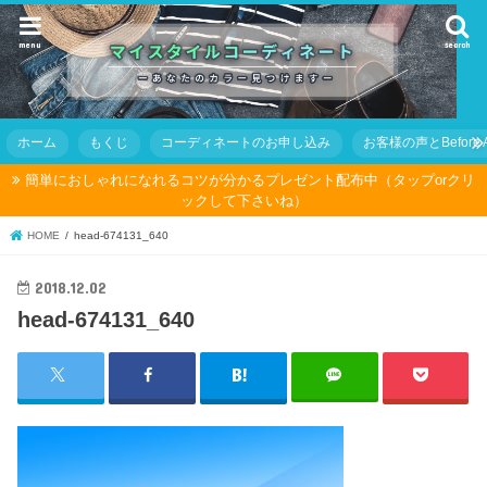
menu
search
ホーム
もくじ
コーディネートのお申し込み
お客様の声とBefore Af
簡単におしゃれになれるコツが分かるプレゼント配布中（タップorクリ
ックして下さいね）
HOME
head-674131_640
2018.12.02
head-674131_640