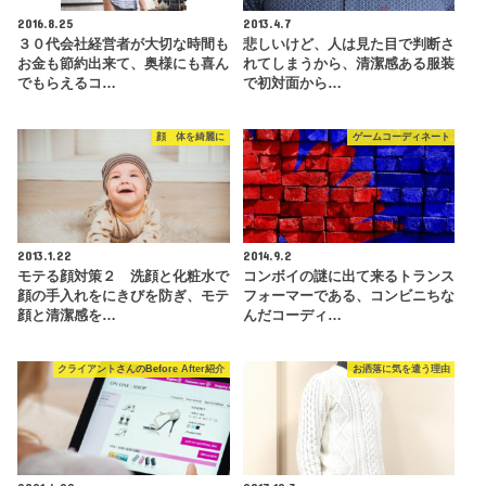
2016.8.25
2013.4.7
３０代会社経営者が大切な時間も
悲しいけど、人は見た目で判断さ
お金も節約出来て、奥様にも喜ん
れてしまうから、清潔感ある服装
でもらえるコ…
で初対面から…
顔 体を綺麗に
ゲームコーディネート
2013.1.22
2014.9.2
モテる顔対策２ 洗顔と化粧水で
コンボイの謎に出て来るトランス
顔の手入れをにきびを防ぎ、モテ
フォーマーである、コンビニちな
顔と清潔感を…
んだコーディ…
クライアントさんのBefore After紹介
お洒落に気を遣う理由