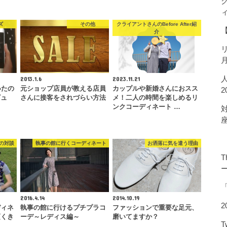
ズ
その他
クライアントさんのBefore After紹
介
2013.1.6
2023.11.21
いたの
元ショップ店員が教える店員
カップルや新婚さんにおスス
ビュ
さんに接客をされづらい方法
メ！二人の時間を楽しめるリ
ンクコーディネート …
の対談
執事の館に行くコーディネート
お洒落に気を遣う理由
T
2016.4.14
2014.10.19
2
ディネ
執事の館に行けるプチプラコ
ファッションで重要な足元、
頂くき
ーデ～レディス編～
磨いてますか？
…