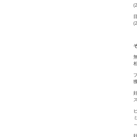
(
(
獲