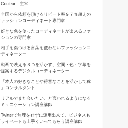
Couleur 主宰
・全国から依頼を頂けるリピート率９７％超えの
ファッションコーディネート専門家
・好きな色を使ったコーディネートが出来るファ
ッションの専門家
・相手を傷つける言葉を使わないファッションコ
ーディネーター
・動画で映える３つを活かす、空間・色・字幕を
ご提案するデジタルコーディネーター
・「本人の好きなことや得意なことを活かして稼
ぐ」コンサルタント
・リアルでまた会いたい、と言われるようになる
コミュニケーション講座講師
・Twitterで無理をせずに運用出来て、ビジネスも
プライベートも上手くいってもらう講座講師