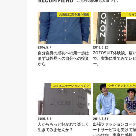
こちらの記事も人気です。
お洒落に気を遣う理由
サイ
2014.5.4
2018.5.23
自分自身の成功への第一歩は
ZOZOSUIT体験談。届
まずは外見への自分への投資
で、実際に着てみてレ
から
ー。
コミュニケーションって？
クライアントさんと
2015.8.6
2014.5.31
人からもっと好かれて楽しく
出張ファッションコー
生きてみませんか？
ートサービスを受けて
っかけや、率直な感想