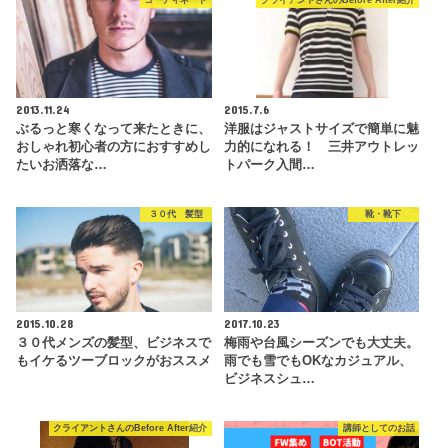
コーディネート
クライアントさんのBefore After紹介
2013.11.24
2015.7.6
ぶるっと寒くなって来たときに、
洋服はジャストサイズで簡単に魅
おしゃれ初心者の方におすすめし
力的になれる！ 三井アウトレッ
たいお洒落な…
トパーク入間…
３０代 髪型
靴・靴下
2015.10.28
2017.10.23
３０代メンズの髪型、ビジネスで
梅雨や台風シーズンでも大丈夫。
もイケるツーブロックがおススメ
雨でも雪でもOKなカジュアル、
ビジネスシュ…
クライアントさんのBefore After紹介
講師としてのお話