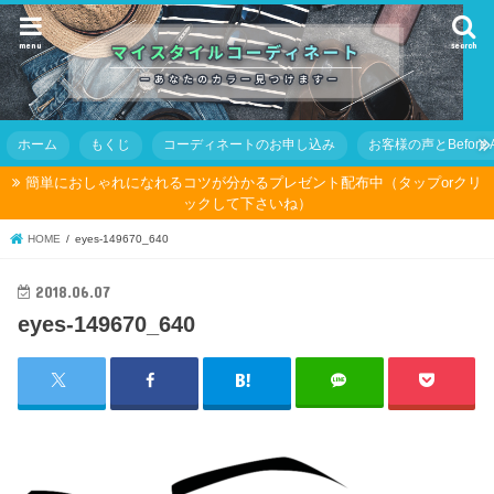
menu
search
ホーム
もくじ
コーディネートのお申し込み
お客様の声とBefore Af
簡単におしゃれになれるコツが分かるプレゼント配布中（タップorクリ
ックして下さいね）
HOME
eyes-149670_640
2018.06.07
eyes-149670_640