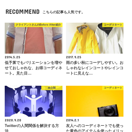
RECOMMEND
こちらの記事も人気です。
クライアントさんのBefore After紹介
コーディネート
2014.5.25
2017.9.25
低予算でもバリエーションを増や
雨の多い秋にコーデしやすい。お
せておしゃれな、お得コーディネ
しゃれなレインコートやレインコ
ート。見た目…
ートに見えな…
未分類
コーディネート
2020.9.20
2014.2.1
Twitterの人間関係を解決する方
友人へのコーディネートでも使っ
法
た黄色のアイテムを使ったメリッ