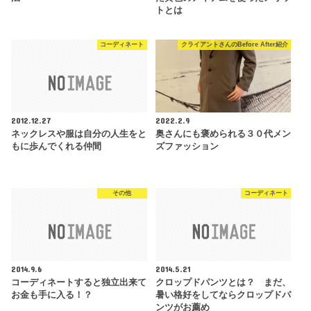
トとは
コーディネート
クライアントさんのBefore After紹介
2012.12.27
2022.2.9
ネックレスや服は自分の人生をと
奥さんにも褒められる３０代メン
もに歩んでくれる仲間
ズファッション
その他
コーディネート
2014.9.6
2014.5.21
コーディネートすると独立出来て
クロップドパンツとは？ まだ、
お金も手に入る！？
暑い格好をしてならクロップドパ
ンツがお薦め