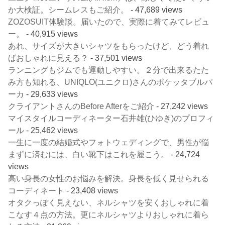
か大検証。シームレスもご紹介。
- 47,689 views
ZOZOSUIT体験談。届いたので、実際に着てみてレビュ
ー。
- 40,915 views
あれ、サイズが大きいシャツをもらったけど、どう着れ
ばおしゃれに見える？
- 37,501 views
ランニングもジムでも運動しやすい。２分で出来るたた
み方も知れる、UNIQLO(ユニクロ)さんのポケッタブルパ
ーカ
- 29,633 views
クライアントさんのBefore Afterをご紹介
- 27,242 views
マイスタイルコーディネーター石井雄(ひゆき)のプロフィ
ール
- 25,462 views
一生に一度の結婚式やフォトウェディングで、男性が悩
まずに済むには、白い靴下はこれを履こう。
- 24,724
views
高い身長の女性のお悩みを解決。身長を低く見せられる
コーディネート
- 23,408 views
オタクっぽく見えない、ネルシャツを安くおしゃれに着
こなす４点の方法。更にネルシャツよりおしゃれに着ら