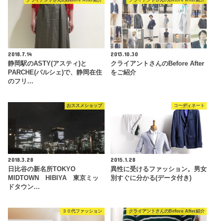
クライアントさんのBefore After紹介
クライアントさんのBefore After紹介
2018.7.14
2013.10.30
静岡駅のASTY(アスティ)と
クライアントさんのBefore After
PARCHE(パルシェ)で、静岡在住
をご紹介
のフリ…
おススメショップ
コーディネート
2018.3.28
2015.1.28
日比谷の新名所TOKYO
異性に受けるファッション。男女
MIDTOWN HIBIYA 東京ミッ
別すぐに分かる(データ付き)
ドタウン…
３０代ファッション
クライアントさんのBefore After紹介