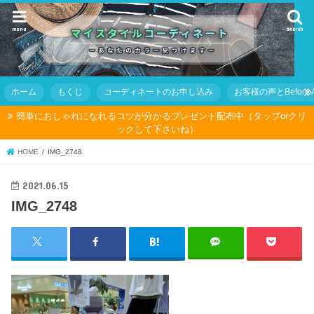
menu
search
ホーム
もくじ
コーディネートのお申し込み
お客様の声とBefore Af
簡単におしゃれになれるコツが分かるプレゼント配布中（タップorクリ
ックして下さいね）
HOME
IMG_2748
2021.06.15
IMG_2748