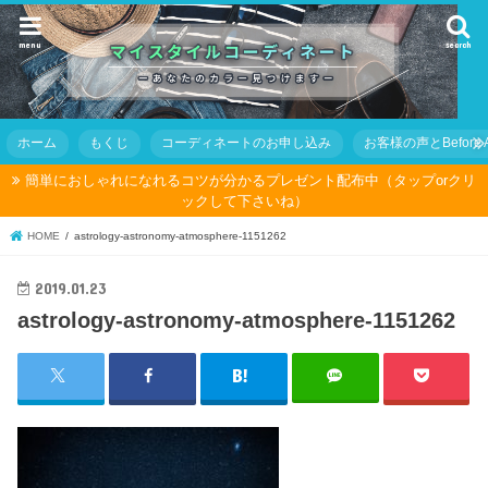
menu
search
ホーム
もくじ
コーディネートのお申し込み
お客様の声とBefore Af
簡単におしゃれになれるコツが分かるプレゼント配布中（タップorクリ
ックして下さいね）
HOME
astrology-astronomy-atmosphere-1151262
2019.01.23
astrology-astronomy-atmosphere-1151262