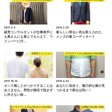
クライアントさんのBefore After紹介
クライアントさんのBefore After紹介
2017.5.9
2014.3.30
経営コンサルタントが仕事相手に
春らしい明るい色を取り入れた、
も奥さんにも喜んでもらえて、ワ
メンズの春コーディネート
インバーに行…
年相応ファッション
クライアントさんのBefore After紹介
2017.10.14
2014.6.24
センス無しとがっかりすることは
あなたに似合う、魅力的な服が見
ありません。男性が婚活で悩まず
つかるまで探せば良い！
に外さない鉄…
クライアントさんのBefore After紹介
お洒落に気を遣う理由