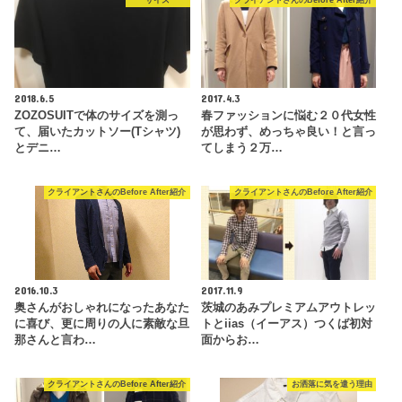
サイズ
クライアントさんのBefore After紹介
2018.6.5
2017.4.3
ZOZOSUITで体のサイズを測っ
春ファッションに悩む２０代女性
て、届いたカットソー(Tシャツ)
が思わず、めっちゃ良い！と言っ
とデニ…
てしまう２万…
クライアントさんのBefore After紹介
クライアントさんのBefore After紹介
2016.10.3
2017.11.9
奥さんがおしゃれになったあなた
茨城のあみプレミアムアウトレッ
に喜び、更に周りの人に素敵な旦
トとiias（イーアス）つくば初対
那さんと言わ…
面からお…
クライアントさんのBefore After紹介
お洒落に気を遣う理由