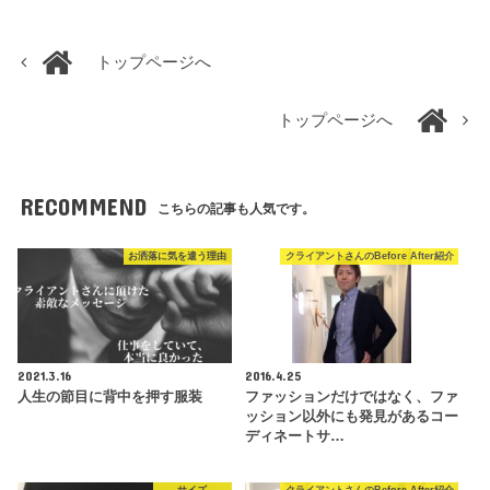
トップページへ
トップページへ
RECOMMEND
こちらの記事も人気です。
お洒落に気を遣う理由
クライアントさんのBefore After紹介
2021.3.16
2016.4.25
人生の節目に背中を押す服装
ファッションだけではなく、ファ
ッション以外にも発見があるコー
ディネートサ…