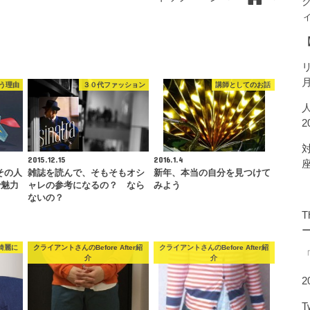
う理由
３０代ファッション
講師としてのお話
2015.12.15
2016.1.4
その人
雑誌を読んで、そもそもオシ
新年、本当の自分を見つけて
で魅力
ャレの参考になるの？ なら
みよう
ないの？
T
綺麗に
クライアントさんのBefore After紹
クライアントさんのBefore After紹
介
介
2