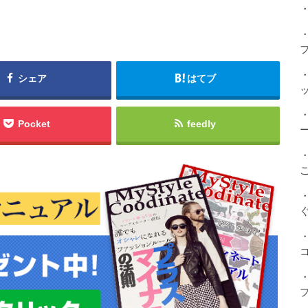
・
シェア
はてブ
Pocket
feedly