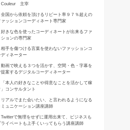
Couleur 主宰
・全国から依頼を頂けるリピート率９７％超えの
ファッションコーディネート専門家
・好きな色を使ったコーディネートが出来るファ
ッションの専門家
・相手を傷つける言葉を使わないファッションコ
ーディネーター
・動画で映える３つを活かす、空間・色・字幕を
ご提案するデジタルコーディネーター
・「本人の好きなことや得意なことを活かして稼
ぐ」コンサルタント
・リアルでまた会いたい、と言われるようになる
コミュニケーション講座講師
・Twitterで無理をせずに運用出来て、ビジネスも
プライベートも上手くいってもらう講座講師