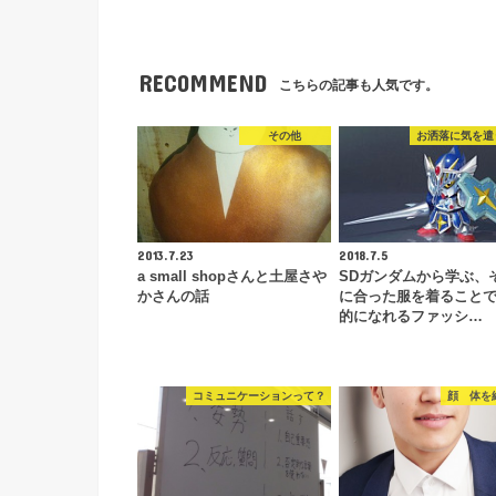
RECOMMEND
こちらの記事も人気です。
その他
お洒落に気を遣
2013.7.23
2018.7.5
a small shopさんと土屋さや
SDガンダムから学ぶ、
かさんの話
に合った服を着ること
的になれるファッシ…
コミュニケーションって？
顔 体を