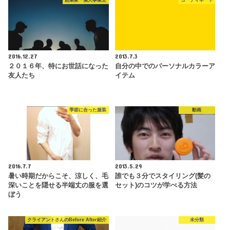
起業家・個人事業主
コーディネート
2016.12.27
2013.7.3
２０１６年、特にお世話になった
自分の中でのパーソナルカラーア
友人たち
イテム
季節に合った服装
動画
2016.7.7
2013.5.29
暑い時期だからこそ、涼しく、毛
誰でも３分でスタイリング(髪の
深いことを隠せる半端丈の服を選
セット)のコツが学べる方法
ぼう
クライアントさんのBefore After紹介
未分類