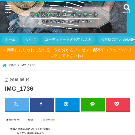
menu
search
ホーム
もくじ
コーディネートのお申し込み
お客様の声とBefore Af
簡単におしゃれになれるコツが分かるプレゼント配布中（タップorクリ
ックして下さいね）
HOME
IMG_1736
2018.05.19
IMG_1736