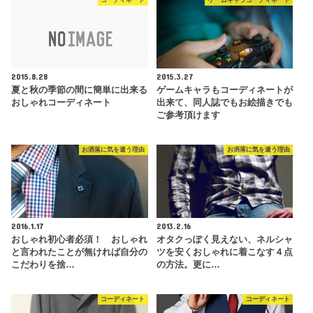
コーディネート
ゲームキャラコーディネート
2015.8.28
2015.3.27
夏と秋の季節の間に簡単に出来る
ゲームキャラもコーディネートが
おしゃれコーディネート
出来て、同人誌でもお絵描きでも
ご参考頂けます
お洒落に気を遣う理由
お洒落に気を遣う理由
2016.1.17
2013.2.16
おしゃれ初心者必須！ おしゃれ
オタクっぽく見えない、ネルシャ
と言われたことが無ければ自分の
ツを安くおしゃれに着こなす４点
こだわりを捨…
の方法。更に…
コーディネート
コーディネート