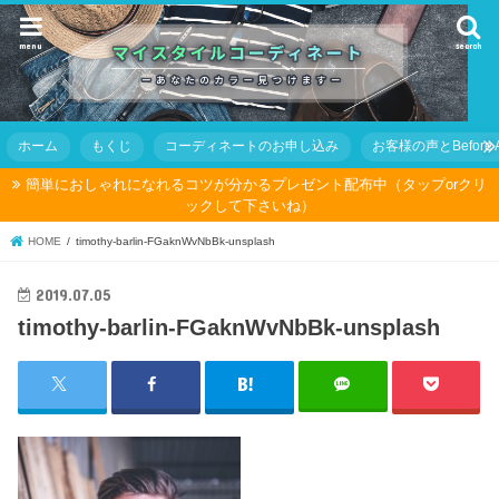
menu
search
ホーム
もくじ
コーディネートのお申し込み
お客様の声とBefore Af
簡単におしゃれになれるコツが分かるプレゼント配布中（タップorクリ
ックして下さいね）
HOME
timothy-barlin-FGaknWvNbBk-unsplash
2019.07.05
timothy-barlin-FGaknWvNbBk-unsplash