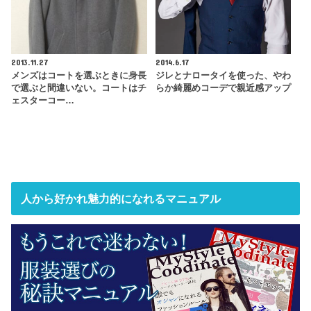
2013.11.27
2014.6.17
メンズはコートを選ぶときに身長
ジレとナロータイを使った、やわ
で選ぶと間違いない。コートはチ
らか綺麗めコーデで親近感アップ
ェスターコー…
人から好かれ魅力的になれるマニュアル