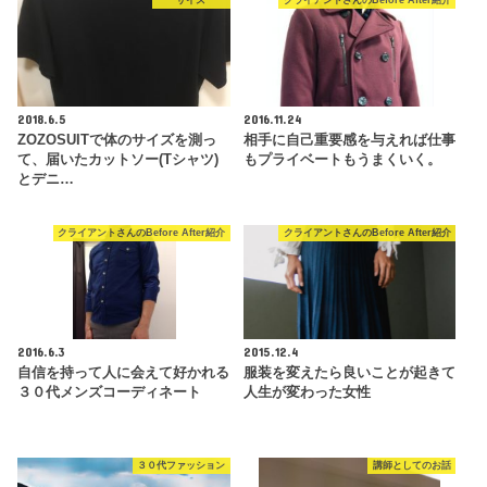
サイズ
クライアントさんのBefore After紹介
2018.6.5
2016.11.24
ZOZOSUITで体のサイズを測っ
相手に自己重要感を与えれば仕事
て、届いたカットソー(Tシャツ)
もプライベートもうまくいく。
とデニ…
クライアントさんのBefore After紹介
クライアントさんのBefore After紹介
2016.6.3
2015.12.4
自信を持って人に会えて好かれる
服装を変えたら良いことが起きて
３０代メンズコーディネート
人生が変わった女性
３０代ファッション
講師としてのお話