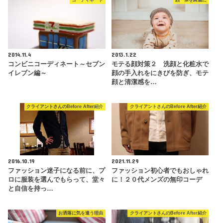
コーディネート
顔 体を綺麗に
2014.11.4
2013.1.22
コンビニコーディネート～セブン
モテる顔対策２ 洗顔と化粧水で
イレブン編～
顔の手入れをにきびを防ぎ、モテ
顔と清潔感を…
クライアントさんのBefore After紹介
クライアントさんのBefore After紹介
2016.10.19
2021.11.29
ファッション迷子になる前に、プ
ファッション初心者でもおしゃれ
ロに服装を選んでもらって、堂々
に！２０代メンズの無印コーデ
と自信を持っ…
お洒落に気を遣う理由
クライアントさんのBefore After紹介