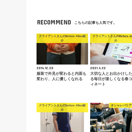
RECOMMEND
こちらの記事も人気です。
クライアントさんのBefore After紹
クライアントさんのBefore Af
介
介
2014.12.20
2021.4.22
服装で外見が変わると内面も
大切な人とお出かけし
変わり、人に優しくなれる
る毎日が楽しくなる春
ィネート
クライアントさんのBefore After紹
オシャレバリア
介