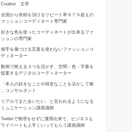
Couleur 主宰
・全国から依頼を頂けるリピート率９７％超えの
ファッションコーディネート専門家
・好きな色を使ったコーディネートが出来るファ
ッションの専門家
・相手を傷つける言葉を使わないファッションコ
ーディネーター
・動画で映える３つを活かす、空間・色・字幕を
ご提案するデジタルコーディネーター
・「本人の好きなことや得意なことを活かして稼
ぐ」コンサルタント
・リアルでまた会いたい、と言われるようになる
コミュニケーション講座講師
・Twitterで無理をせずに運用出来て、ビジネスも
プライベートも上手くいってもらう講座講師