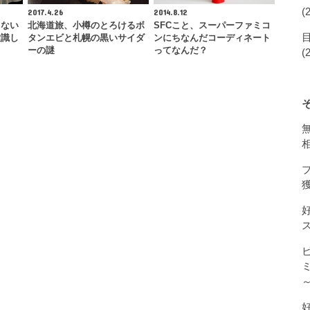
(
2017.4.26
2014.8.12
ゃない
北海道旅、小樽のとろけるボ
SFCこと、スーパーファミコ
意識し
タンエビと札幌の黒いサイダ
ンにちなんだコーディネート
…
ーの謎
ってなんだ？
(
獲