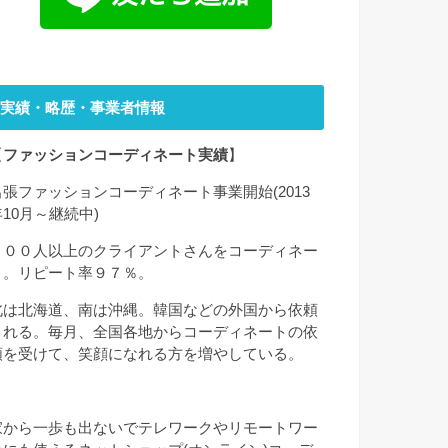
実績・略歴・事業者情報
【
ファッションコーディネート実績
】
出張ファッションコーディネート事業開始(2013
年10月～継続中)
２００人以上のクライアントさんをコーディネー
ト。リピート率９７％。
北は北海道、南は沖縄。韓国などの外国から依頼
される。毎月、全国各地からコーディネートの依
頼を受けて、笑顔になれる方を増やしている。
家から一歩も出ないでテレワークやリモートワー