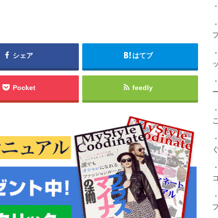
・
シェア
はてブ
Pocket
feedly