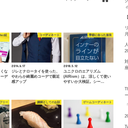
ter紹
コーディネート
季節に合った服装
2014.6.17
2018.5.12
たくな
ジレとナロータイを使った、
ユニクロのエアリズム
コーデ
やわらか綺麗めコーデで親近
(AIRism）は、涼しくて使い
感アップ
やすいか大検証。シー…
T
フリー
講師としてのお話
ゲームコーディネート
2