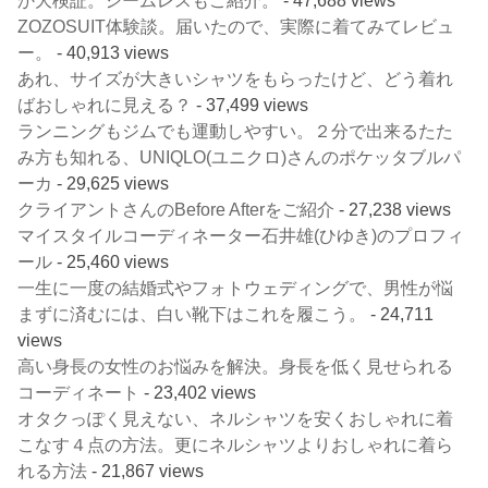
か大検証。シームレスもご紹介。
- 47,688 views
ZOZOSUIT体験談。届いたので、実際に着てみてレビュ
ー。
- 40,913 views
あれ、サイズが大きいシャツをもらったけど、どう着れ
ばおしゃれに見える？
- 37,499 views
ランニングもジムでも運動しやすい。２分で出来るたた
み方も知れる、UNIQLO(ユニクロ)さんのポケッタブルパ
ーカ
- 29,625 views
クライアントさんのBefore Afterをご紹介
- 27,238 views
マイスタイルコーディネーター石井雄(ひゆき)のプロフィ
ール
- 25,460 views
一生に一度の結婚式やフォトウェディングで、男性が悩
まずに済むには、白い靴下はこれを履こう。
- 24,711
views
高い身長の女性のお悩みを解決。身長を低く見せられる
コーディネート
- 23,402 views
オタクっぽく見えない、ネルシャツを安くおしゃれに着
こなす４点の方法。更にネルシャツよりおしゃれに着ら
れる方法
- 21,867 views