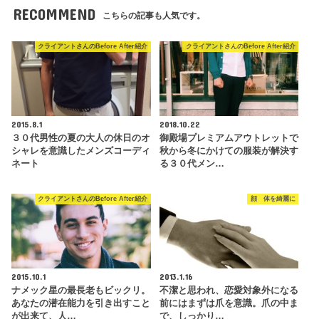
RECOMMEND
こちらの記事も人気です。
クライアントさんのBefore After紹介
クライアントさんのBefore After紹介
2015.8.1
2018.10.22
３０代男性の夏の大人の休日のオ
御殿場プレミアムアウトレットで
シャレを意識したメンズコーディ
秋から冬にかけての服装が解決す
ネート
る３０代メン…
クライアントさんのBefore After紹介
顔 体を綺麗に
2015.10.1
2013.1.16
ナメック星の最長老もビックリ。
不潔と思われ、恋愛対象外になる
あなたの潜在能力を引き出すこと
前にはまずは爪を意識。爪の中ま
が出来て、人…
で、しっかり…