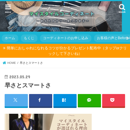
menu
search
ホーム
もくじ
コーディネートのお申し込み
お客様の声とBefore Af
簡単におしゃれになれるコツが分かるプレゼント配布中（タップorクリ
ックして下さいね）
HOME
早さとスマートさ
2023.05.29
早さとスマートさ