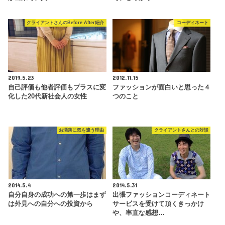
クライアントさんのBefore After紹介
コーディネート
2019.5.23
2012.11.15
自己評価も他者評価もプラスに変
ファッションが面白いと思った４
化した20代新社会人の女性
つのこと
お洒落に気を遣う理由
クライアントさんとの対談
2014.5.4
2014.5.31
自分自身の成功への第一歩はまず
出張ファッションコーディネート
は外見への自分への投資から
サービスを受けて頂くきっかけ
や、率直な感想…