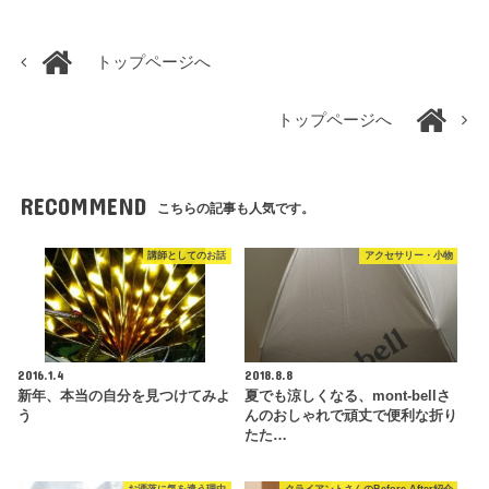
トップページへ
トップページへ
RECOMMEND
こちらの記事も人気です。
講師としてのお話
アクセサリー・小物
2016.1.4
2018.8.8
新年、本当の自分を見つけてみよ
夏でも涼しくなる、mont-bellさ
う
んのおしゃれで頑丈で便利な折り
たた…