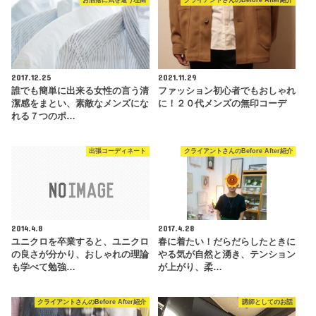
お洒落に気を遣う理由
クライアントさんのBefore After紹介
2017.12.25
2021.11.29
誰でも簡単に出来る女性の言う清
ファッション初心者でもおしゃれ
潔感をまとい、素敵なメンズにな
に！２０代メンズの無印コーデ
れる７つのポ…
出張コーディネート
クライアントさんのBefore After紹介
2014.4.8
2017.4.28
ユニクロを卒業すると、ユニクロ
春に着たい！だらだらしたときに
の良さが分かり、おしゃれの理論
やる気が自然と湧き、テンション
も学べて勉強…
が上がり、柔…
クライアントさんのBefore After紹介
講師としてのお話