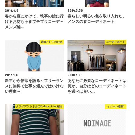
2016.4.9
2014.3.30
春から夏にかけて、執事の館に行
春らしい明るい色を取り入れた、
けるお坊ちゃまプチプラコーデ～
メンズの春コーディネート
メンズ編～
講師としてのお話
コーディネート
2017.1.4
2018.1.9
新年から信念を語る～フリーラン
あなたに必要なコーディネートは
スに無料で仕事を頼んではいけな
何か。自分はどのコーディネート
い理由～
を選べば良い…
クライアントさんのBefore After紹介
オシャレ教材