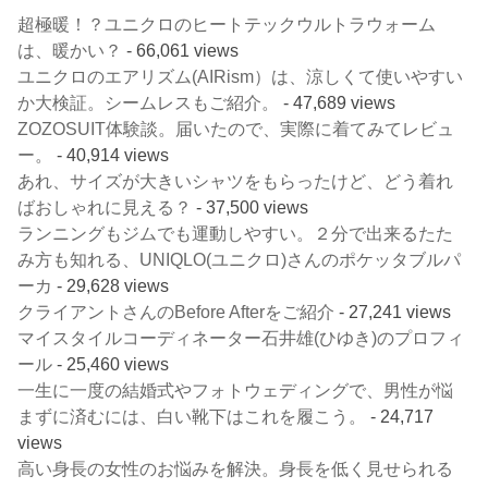
超極暖！？ユニクロのヒートテックウルトラウォーム
は、暖かい？
- 66,061 views
ユニクロのエアリズム(AIRism）は、涼しくて使いやすい
か大検証。シームレスもご紹介。
- 47,689 views
ZOZOSUIT体験談。届いたので、実際に着てみてレビュ
ー。
- 40,914 views
あれ、サイズが大きいシャツをもらったけど、どう着れ
ばおしゃれに見える？
- 37,500 views
ランニングもジムでも運動しやすい。２分で出来るたた
み方も知れる、UNIQLO(ユニクロ)さんのポケッタブルパ
ーカ
- 29,628 views
クライアントさんのBefore Afterをご紹介
- 27,241 views
マイスタイルコーディネーター石井雄(ひゆき)のプロフィ
ール
- 25,460 views
一生に一度の結婚式やフォトウェディングで、男性が悩
まずに済むには、白い靴下はこれを履こう。
- 24,717
views
高い身長の女性のお悩みを解決。身長を低く見せられる