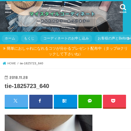
menu
search
ホーム
もくじ
コーディネートのお申し込み
お客様の声とBefore Af
簡単におしゃれになれるコツが分かるプレゼント配布中（タップorクリ
ックして下さいね）
HOME
tie-1825723_640
2018.11.28
tie-1825723_640