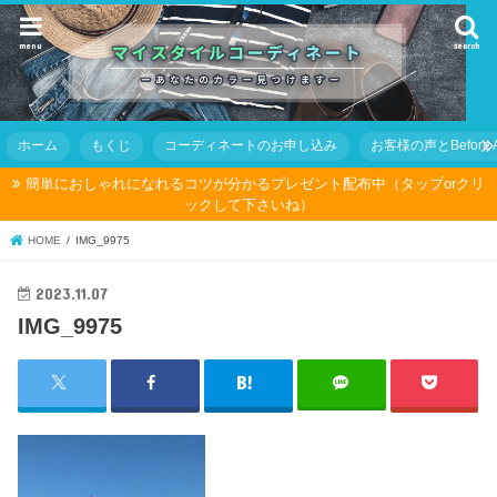
menu
search
ホーム
もくじ
コーディネートのお申し込み
お客様の声とBefore Af
簡単におしゃれになれるコツが分かるプレゼント配布中（タップorクリ
ックして下さいね）
HOME
IMG_9975
2023.11.07
IMG_9975