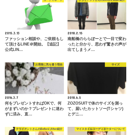
コーディネート
クライアントさんのBefore After紹介
2015.3.13
2018.2.15
ファッション相談や、ご依頼もし
南船橋のららぽーとで一目で変わ
て頂けるLINE＠開始。【追記】
ったと分かり、思わず驚きの声が
公式LIN…
出てしまうメ…
お洒落に気を遣う理由
サイズ
2016.3.7
2018.6.5
何をプレゼントすればOKで、何
ZOZOSUITで体のサイズを測っ
がまずいのか？プレゼントに迷わ
て、届いたカットソー(Tシャツ)
ずに済み、直…
とデニ…
クライアントさんのBefore After紹介
マイスタイルコーディネーターについて