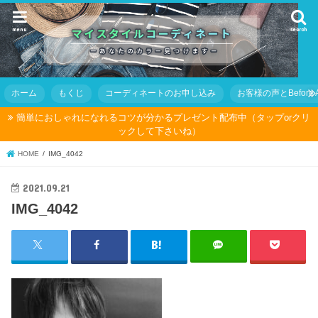
menu
search
ホーム
もくじ
コーディネートのお申し込み
お客様の声とBefore Af
簡単におしゃれになれるコツが分かるプレゼント配布中（タップorクリ
ックして下さいね）
HOME
IMG_4042
2021.09.21
IMG_4042