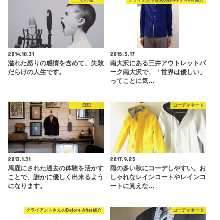
その他
クライアントさんのBefore After紹介
2014.10.31
2015.5.17
溢れた怒りの感情を含めて、失敗
南大沢にある三井アウトレットパ
だらけの人生です。
ーク南大沢で、「世界は優しい」
ってことに気…
日記
コーディネート
2013.1.31
2017.9.25
馬鹿にされた過去の体験を活かす
雨の多い秋にコーデしやすい。お
ことで、誰かに優しく出来るよう
しゃれなレインコートやレインコ
になります。
ートに見えな…
クライアントさんのBefore After紹介
コーディネート