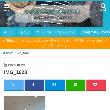
menu
search
ホーム
もくじ
コーディネートのお申し込み
お客様の声とBefore Af
簡単におしゃれになれるコツが分かるプレゼント配布中（タップorクリ
ックして下さいね）
HOME
IMG_1828
2020.10.29
IMG_1828