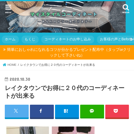
menu
search
ホーム
もくじ
コーディネートのお申し込み
お客様の声とBefore Af
簡単におしゃれになれるコツが分かるプレゼント配布中（タップorクリ
ックして下さいね）
HOME
レイクタウンでお得に２０代のコーディネートが出来る
2020.10.30
レイクタウンでお得に２０代のコーディネー
トが出来る