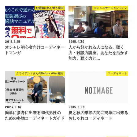
お洒落に気を遣う理由
コミュニケーションって？
2016.2.18
2015.4.30
オシャレ初心者向けコーディネー
人から好かれる人になる、聴く
トマンガ
力・雑談力講座。あなたを活かす
能力、聴く力と…
クライアントさんのBefore After紹介
コーディネート
2024.2.14
2015.8.28
簡単に参考に出来る40代男性の
夏と秋の季節の間に簡単に出来る
ための冬物コーディネートガイド
おしゃれコーディネート