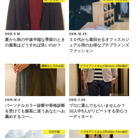
コーディネート
３０代ファッション
2013.9.10
2015.12.25
夏から秋の中途半端な季節のとき
３０代から着回せるオフィスカジ
の服装はどうすれば良いのか？
ュアル用のお得なプチプラメンズ
ファッション
講師としてのお話
クライアントさんのBefore After紹介
2019.12.2
2015.7.28
パーソナルカラー診断や骨格診断
プロに選んでもらいませんか？
を受けても服装に迷うあなたへお
10人中9人がリピートする安心コ
薦めするコー…
ーディネート
五色不動
クライアントさんのBefore After紹介