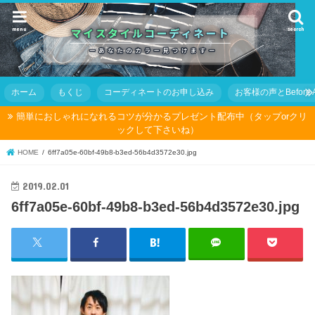
menu
search
ホーム
もくじ
コーディネートのお申し込み
お客様の声とBefore Af
簡単におしゃれになれるコツが分かるプレゼント配布中（タップorクリ
ックして下さいね）
HOME
6ff7a05e-60bf-49b8-b3ed-56b4d3572e30.jpg
2019.02.01
6ff7a05e-60bf-49b8-b3ed-56b4d3572e30.jpg