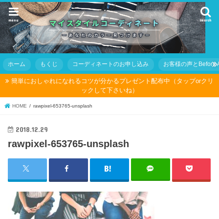
menu
search
ホーム
もくじ
コーディネートのお申し込み
お客様の声とBefore Af
簡単におしゃれになれるコツが分かるプレゼント配布中（タップorクリ
ックして下さいね）
HOME
rawpixel-653765-unsplash
2018.12.29
rawpixel-653765-unsplash