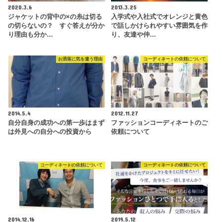
2020.3.6
2013.3.25
ジャケットの背中の×の糸は切る
入学式や入社式でオレンジと黄色
の切らないの？ すぐ答えが分か
で話しかけられやすい雰囲気を作
り理由も分か…
り、友達や仲…
お洒落に気を遣う理由
コーディネートの依頼について
2014.5.4
2012.11.27
自分自身の成功への第一歩はまず
ファッションコーディネートのご
は外見への自分への投資から
依頼について
コーディネートの依頼について
コーディネートの依頼について
2014.12.16
2019.5.12