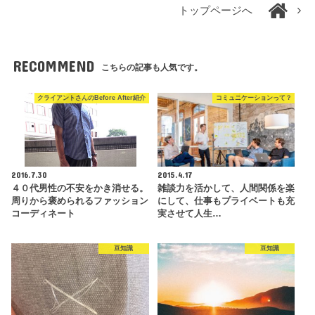
トップページへ
RECOMMEND
こちらの記事も人気です。
クライアントさんのBefore After紹介
コミュニケーションって？
2016.7.30
2015.4.17
４０代男性の不安をかき消せる。
雑談力を活かして、人間関係を楽
周りから褒められるファッション
にして、仕事もプライベートも充
コーディネート
実させて人生…
豆知識
豆知識