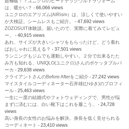
超極暖！？ユニクロのヒートテックウルトラウォーム
は、暖かい？
- 66,066 views
ユニクロのエアリズム(AIRism）は、涼しくて使いやすい
か大検証。シームレスもご紹介。
- 47,692 views
ZOZOSUIT体験談。届いたので、実際に着てみてレビュ
ー。
- 40,915 views
あれ、サイズが大きいシャツをもらったけど、どう着れ
ばおしゃれに見える？
- 37,501 views
ランニングもジムでも運動しやすい。２分で出来るたた
み方も知れる、UNIQLO(ユニクロ)さんのポケッタブルパ
ーカ
- 29,638 views
クライアントさんのBefore Afterをご紹介
- 27,242 views
マイスタイルコーディネーター石井雄(ひゆき)のプロフィ
ール
- 25,463 views
一生に一度の結婚式やフォトウェディングで、男性が悩
まずに済むには、白い靴下はこれを履こう。
- 24,728
views
高い身長の女性のお悩みを解決。身長を低く見せられる
コーディネート
- 23,410 views