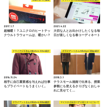
季節に合った服装
クライアントさんのBefore After紹介
2017.1.7
2021.4.22
超極暖！？ユニクロのヒートテッ
大切な人とお出かけしたくなる毎
クウルトラウォームは、暖かい？
日が楽しくなる春コーディネート
クライアントさんのBefore After紹介
クライアントさんのBefore After紹介
2016.11.24
2018.3.1
相手に自己重要感を与えれば仕事
テラスモール湘南で出来る、授業
もプライベートもうまくいく。
参観にも使えるさりげなくおしゃ
れに見せてく…
クライアントさんのBefore After紹介
マイスタイルコーディネーターについて