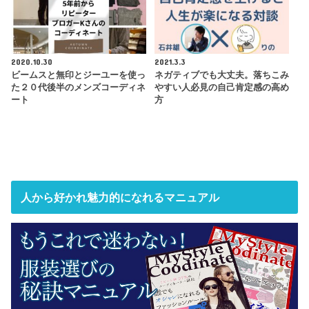
2020.10.30
2021.3.3
ビームスと無印とジーユーを使っ
ネガティブでも大丈夫。落ちこみ
た２０代後半のメンズコーディネ
やすい人必見の自己肯定感の高め
ート
方
人から好かれ魅力的になれるマニュアル