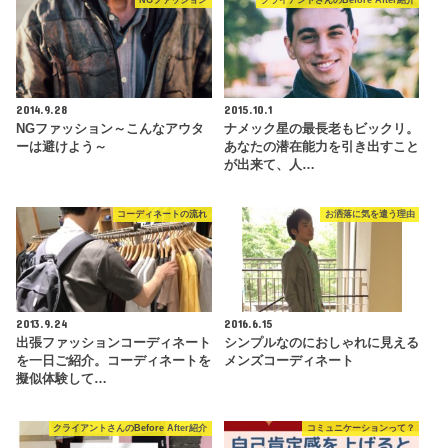
NGファッション
クライアントさんのBefore After紹介
2014.9.28
2015.10.1
NGファッション～こんなアウタ
ナメック星の最長老もビックリ。
ーは避けよう～
あなたの潜在能力を引き出すこと
が出来て、人…
コーディネートの流れ
お洒落に気を遣う理由
2013.9.24
2016.6.15
出張ファッションコーディネート
シンプルなのにおしゃれに見える
を一日ご紹介。コーディネートを
メンズコーディネート
擬似体験して…
クライアントさんのBefore After紹介
コミュニケーションって？