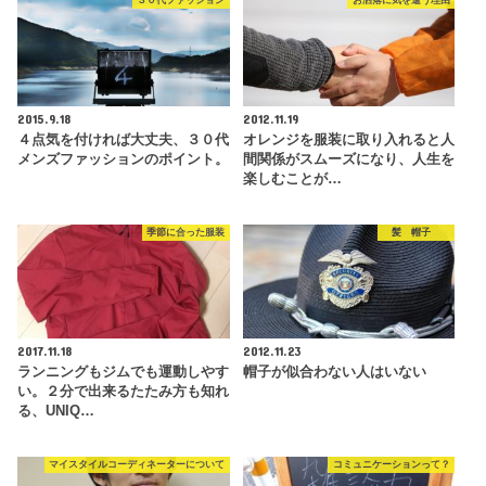
３０代ファッション
お洒落に気を遣う理由
2015.9.18
2012.11.19
４点気を付ければ大丈夫、３０代
オレンジを服装に取り入れると人
メンズファッションのポイント。
間関係がスムーズになり、人生を
楽しむことが…
季節に合った服装
髪 帽子
2017.11.18
2012.11.23
ランニングもジムでも運動しやす
帽子が似合わない人はいない
い。２分で出来るたたみ方も知れ
る、UNIQ…
マイスタイルコーディネーターについて
コミュニケーションって？