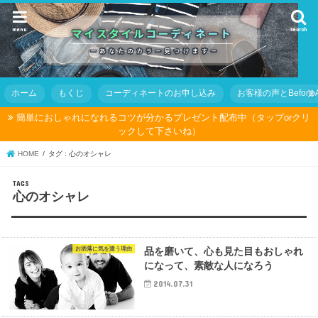
menu
search
ホーム
もくじ
コーディネートのお申し込み
お客様の声とBefore Af
簡単におしゃれになれるコツが分かるプレゼント配布中（タップorクリ
ックして下さいね）
HOME
タグ : 心のオシャレ
心のオシャレ
お洒落に気を遣う理由
品を磨いて、心も見た目もおしゃれ
になって、素敵な人になろう
2014.07.31