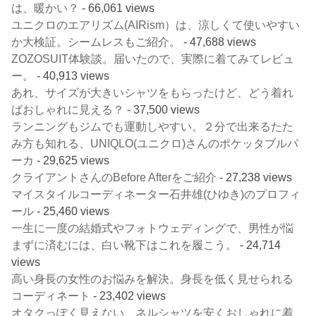
は、暖かい？
- 66,061 views
ユニクロのエアリズム(AIRism）は、涼しくて使いやすい
か大検証。シームレスもご紹介。
- 47,688 views
ZOZOSUIT体験談。届いたので、実際に着てみてレビュ
ー。
- 40,913 views
あれ、サイズが大きいシャツをもらったけど、どう着れ
ばおしゃれに見える？
- 37,500 views
ランニングもジムでも運動しやすい。２分で出来るたた
み方も知れる、UNIQLO(ユニクロ)さんのポケッタブルパ
ーカ
- 29,625 views
クライアントさんのBefore Afterをご紹介
- 27,238 views
マイスタイルコーディネーター石井雄(ひゆき)のプロフィ
ール
- 25,460 views
一生に一度の結婚式やフォトウェディングで、男性が悩
まずに済むには、白い靴下はこれを履こう。
- 24,714
views
高い身長の女性のお悩みを解決。身長を低く見せられる
コーディネート
- 23,402 views
オタクっぽく見えない、ネルシャツを安くおしゃれに着