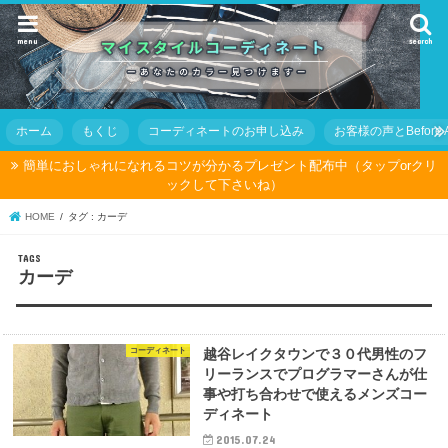
menu
search
ホーム
もくじ
コーディネートのお申し込み
お客様の声とBefore Af
簡単におしゃれになれるコツが分かるプレゼント配布中（タップorクリ
ックして下さいね）
HOME
タグ : カーデ
カーデ
コーディネート
越谷レイクタウンで３０代男性のフ
リーランスでプログラマーさんが仕
事や打ち合わせで使えるメンズコー
ディネート
2015.07.24