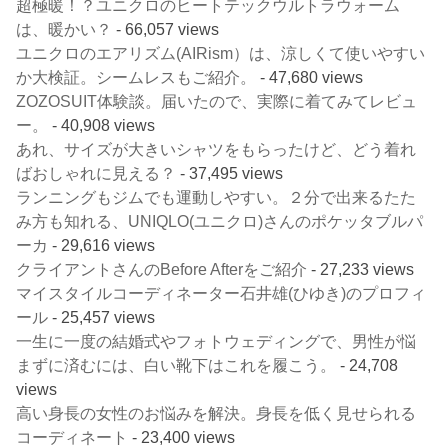
超極暖！？ユニクロのヒートテックウルトラウォーム
は、暖かい？
- 66,057 views
ユニクロのエアリズム(AIRism）は、涼しくて使いやすい
か大検証。シームレスもご紹介。
- 47,680 views
ZOZOSUIT体験談。届いたので、実際に着てみてレビュ
ー。
- 40,908 views
あれ、サイズが大きいシャツをもらったけど、どう着れ
ばおしゃれに見える？
- 37,495 views
ランニングもジムでも運動しやすい。２分で出来るたた
み方も知れる、UNIQLO(ユニクロ)さんのポケッタブルパ
ーカ
- 29,616 views
クライアントさんのBefore Afterをご紹介
- 27,233 views
マイスタイルコーディネーター石井雄(ひゆき)のプロフィ
ール
- 25,457 views
一生に一度の結婚式やフォトウェディングで、男性が悩
まずに済むには、白い靴下はこれを履こう。
- 24,708
views
高い身長の女性のお悩みを解決。身長を低く見せられる
コーディネート
- 23,400 views