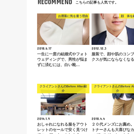
RECOMMEND
こちらの記事も人気です。
お洒落に気を遣う理由
顔 体を
2018.6.17
2012.12.3
一生に一度の結婚式やフォト
服装で、顔や肌のコン
ウェディングで、男性が悩ま
クスが気にならなくな
ずに済むには、白い靴…
クライアントさんのBefore After紹
クライアントさんのBefore Af
介
介
2014.1.9
2018.4.4
おしゃれになれる服をアウト
２０代メンズにお薦め
レットのセールで安く見つけ
トナーさんも大喜びな