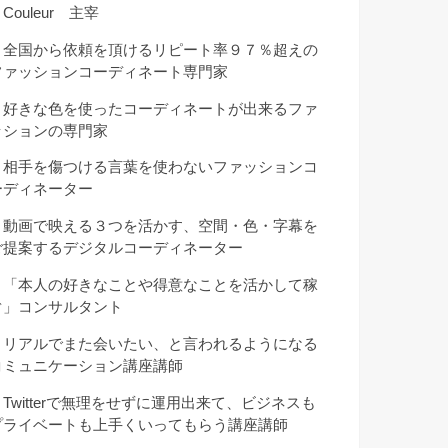
Couleur 主宰
・全国から依頼を頂けるリピート率９７％超えの
ファッションコーディネート専門家
・好きな色を使ったコーディネートが出来るファ
ッションの専門家
・相手を傷つける言葉を使わないファッションコ
ーディネーター
・動画で映える３つを活かす、空間・色・字幕を
ご提案するデジタルコーディネーター
・「本人の好きなことや得意なことを活かして稼
ぐ」コンサルタント
・リアルでまた会いたい、と言われるようになる
コミュニケーション講座講師
・Twitterで無理をせずに運用出来て、ビジネスも
プライベートも上手くいってもらう講座講師