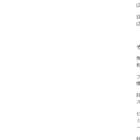
…
(
(
獲