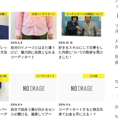
綺麗に
出張コーディネート
コーディネートの依頼について
2014.6.8
2014.12.16
プレッ
自分のイメージとはまた違う
好きをスキルにして仕事をし
る方法
けど、魅力的に自然となれる
た内容についての取材を受け
コーディネート
ました！
ter紹
コーディネート
その他
T
2014.8.4
2014.9.6
2
。パー
自分で似合う服が分かるセン
コーディネートすると独立出
カーデ
スが磨ける、服探しツアー
来てお金も手に入る！？