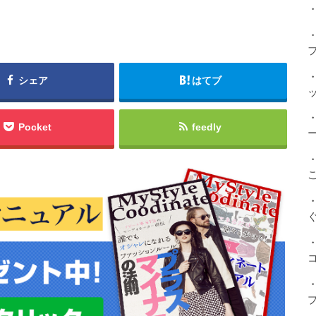
・
シェア
はてブ
Pocket
feedly