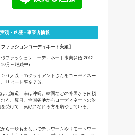
実績・略歴・事業者情報
【
ファッションコーディネート実績
】
出張ファッションコーディネート事業開始(2013
年10月～継続中)
２００人以上のクライアントさんをコーディネー
ト。リピート率９７％。
北は北海道、南は沖縄。韓国などの外国から依頼
される。毎月、全国各地からコーディネートの依
頼を受けて、笑顔になれる方を増やしている。
家から一歩も出ないでテレワークやリモートワー