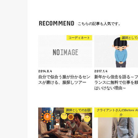
RECOMMEND
こちらの記事も人気です。
コーディネート
講師として
2014.8.4
2017.1.4
自分で似合う服が分かるセン
新年から信念を語る～
スが磨ける、服探しツアー
ランスに無料で仕事を
はいけない理由～
講師としてのお話
クライアントさんのBefore Af
介