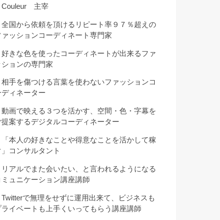
Couleur 主宰
・全国から依頼を頂けるリピート率９７％超えの
ファッションコーディネート専門家
・好きな色を使ったコーディネートが出来るファ
ッションの専門家
・相手を傷つける言葉を使わないファッションコ
ーディネーター
・動画で映える３つを活かす、空間・色・字幕を
ご提案するデジタルコーディネーター
・「本人の好きなことや得意なことを活かして稼
ぐ」コンサルタント
・リアルでまた会いたい、と言われるようになる
コミュニケーション講座講師
・Twitterで無理をせずに運用出来て、ビジネスも
プライベートも上手くいってもらう講座講師