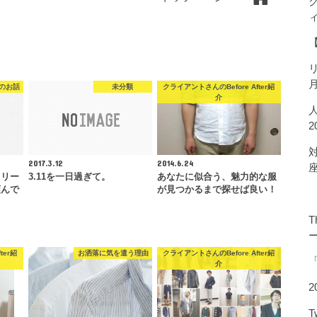
のお話
未分類
クライアントさんのBefore After紹
介
2017.3.12
2014.6.24
フリー
3.11を一日過ぎて。
あなたに似合う、魅力的な服
頼んで
が見つかるまで探せば良い！
T
ter紹
お洒落に気を遣う理由
クライアントさんのBefore After紹
介
2