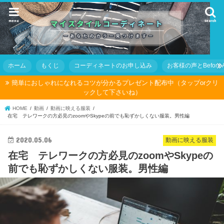
menu
search
ホーム
もくじ
コーディネートのお申し込み
お客様の声とBefore Af
簡単におしゃれになれるコツが分かるプレゼント配布中（タップorクリ
ックして下さいね）
HOME
動画
動画に映える服装
在宅 テレワークの方必見のzoomやSkypeの前でも恥ずかしくない服装。男性編
2020.05.06
動画に映える服装
在宅 テレワークの方必見のzoomやSkypeの
前でも恥ずかしくない服装。男性編