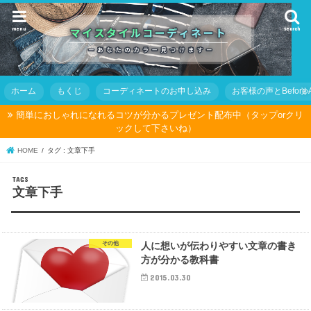
menu
search
ホーム
もくじ
コーディネートのお申し込み
お客様の声とBefore Af
簡単におしゃれになれるコツが分かるプレゼント配布中（タップorクリ
ックして下さいね）
HOME
タグ : 文章下手
文章下手
その他
人に想いが伝わりやすい文章の書き
方が分かる教科書
2015.03.30