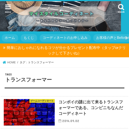
menu
search
ホーム
もくじ
コーディネートのお申し込み
お客様の声とBefore Af
簡単におしゃれになれるコツが分かるプレゼント配布中（タップorクリ
ックして下さいね）
HOME
タグ : トランスフォーマー
トランスフォーマー
ゲームコーディネート
コンボイの謎に出て来るトランスフ
ォーマーである、コンビニちなんだ
コーディネート
2014.09.02