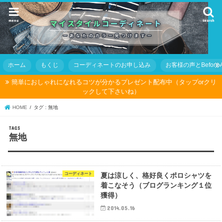
menu
search
ホーム
もくじ
コーディネートのお申し込み
お客様の声とBefore Af
簡単におしゃれになれるコツが分かるプレゼント配布中（タップorクリ
ックして下さいね）
HOME
タグ : 無地
無地
コーディネート
夏は涼しく、格好良くポロシャツを
着こなそう（ブログランキング１位
獲得）
2014.05.16