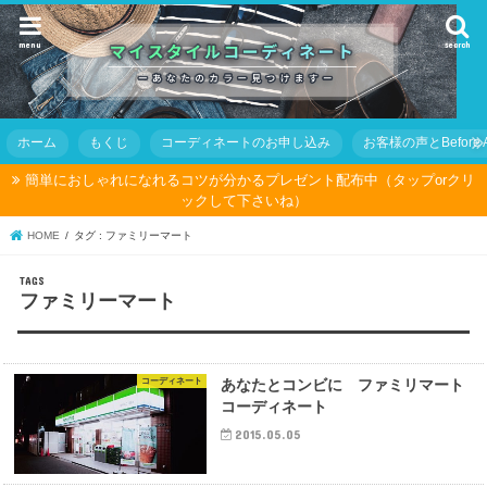
menu
search
ホーム
もくじ
コーディネートのお申し込み
お客様の声とBefore Af
簡単におしゃれになれるコツが分かるプレゼント配布中（タップorクリ
ックして下さいね）
HOME
タグ : ファミリーマート
ファミリーマート
コーディネート
あなたとコンビに ファミリマート
コーディネート
2015.05.05